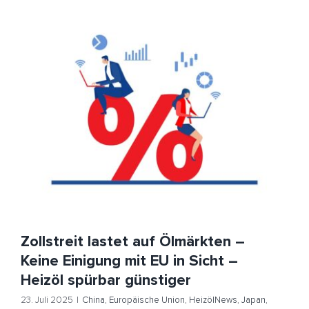
Zollstreit lastet auf Ölmärkten – Keine Einigung mit EU
in Sicht – Heizöl spürbar günstiger
China
Europäische Union
HeizölNews
Japan
US-
Strafzölle
USA
Zollstreit lastet auf Ölmärkten –
Keine Einigung mit EU in Sicht –
Heizöl spürbar günstiger
23. Juli 2025
|
China
,
Europäische Union
,
HeizölNews
,
Japan
,