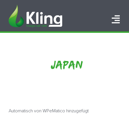
Zum
Inhalt
springen
Tog
Nav
HOME
PORTFOLIO
JAPAN
ÜBER UNS
KARRIERE
KONTAKT
Automatisch von WPeMatico hinzugefügt