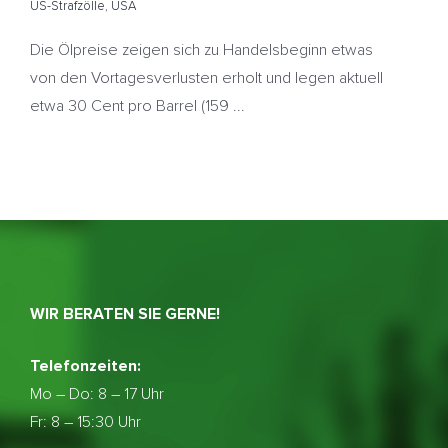
US-Strafzölle
,
USA
Die Ölpreise zeigen sich zu Handelsbeginn etwas
von den Vortagesverlusten erholt und legen aktuell
etwa 30 Cent pro Barrel (159 ...
WIR BERATEN SIE GERNE!
Telefonzeiten:
Mo – Do:
8 – 17 Uhr
Fr: 8 – 15:30 Uhr