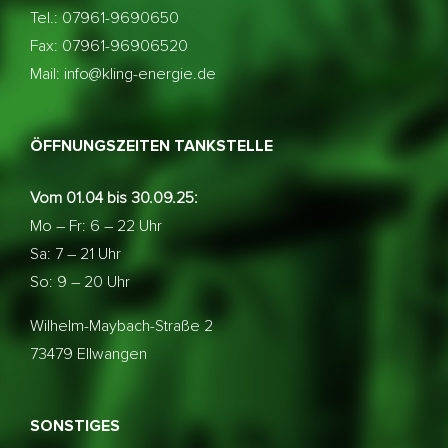
Tel.: 07961-9690650
Fax: 07961-96906520
Mail: info@kling-energie.de
ÖFFNUNGSZEITEN TANKSTELLE
Vom 01.04 bis 30.09.25:
Mo – Fr: 6 – 22 Uhr
Sa: 7 – 21 Uhr
So: 9 – 20 Uhr
Wilhelm-Maybach-Straße 2
73479 Ellwangen
SONSTIGES