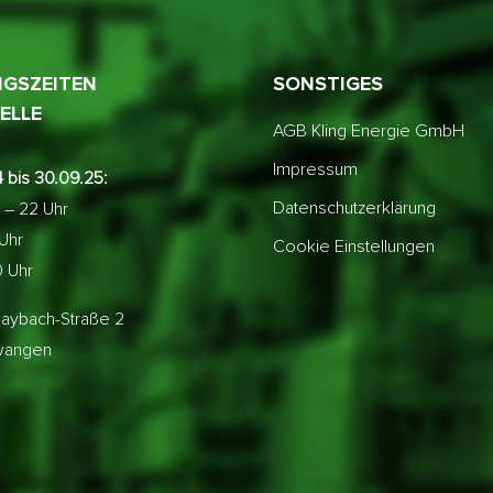
GSZEITEN
SONSTIGES
ELLE
AGB Kling Energie GmbH
Impressum
 bis 30.09.25:
Datenschutzerklärung
 – 22 Uhr
 Uhr
Cookie Einstellungen
0 Uhr
aybach-Straße 2
lwangen