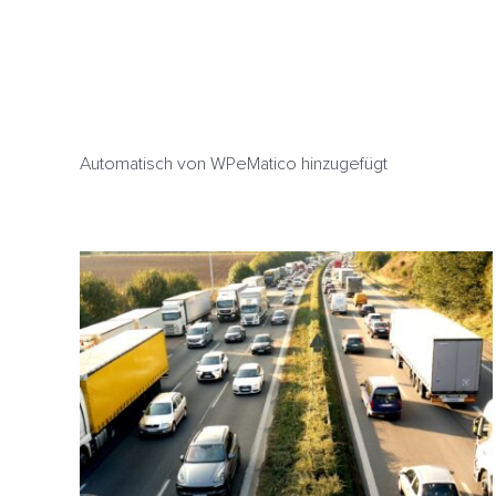
Automatisch von WPeMatico hinzugefügt
ADAC: Sprit wird teurer, Autos sicherer, Bußgelder
höher – ADAC informiert über Änderungen für
Autofahrer in 2024
ADAC
HeizölNews
Neuerungen
Sprit