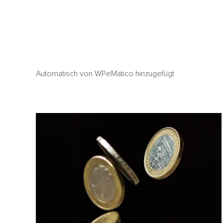
Automatisch von WPeMatico hinzugefügt
Preisstatistik – Heizöl verteuert sich trotz
sinkenden Rohölpreisen
HeizölNews
Nigeria
OPEC
Preisstatistik
USA