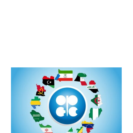
Ölpreise weiter im Aufwind – OPEC kämpft um
Förderdisziplin – Heizöl günstiger
EIA
HeizölNews
Kasachstan
Nigeria
OPEC
US-
Rohölbestände