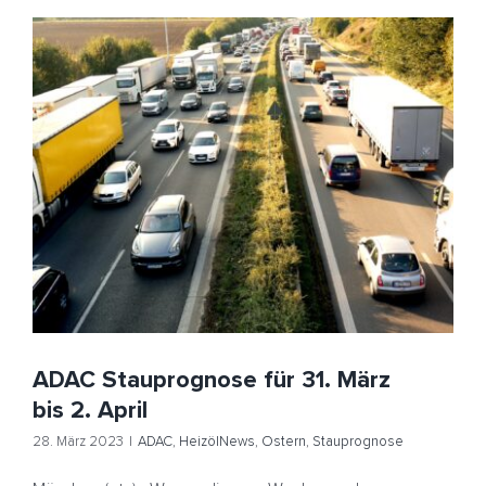
ADAC Stauprognose für 31. März bis 2. April
ADAC
HeizölNews
Ostern
Stauprognose
ADAC Stauprognose für 31. März
bis 2. April
28. März 2023
|
ADAC
,
HeizölNews
,
Ostern
,
Stauprognose