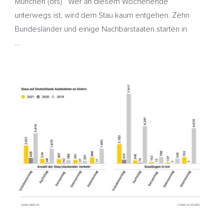
München (ots) Wer an diesem Wochenende
unterwegs ist, wird dem Stau kaum entgehen. Zehn
Bundesländer und einige Nachbarstaaten starten in
...
Viele Osterreisende auf Deutschlands Straßen –
Große Staugefahr an Gründonnerstag und
Ostermontag – ADAC Stauprognose für 14. bis 18. April
ADAC
HeizölNews
Ostern
Stau