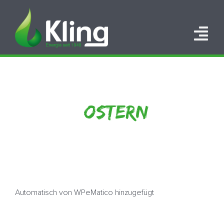
Zum
Inhalt
springen
Tog
Nav
HOME
PORTFOLIO
OSTERN
ÜBER UNS
KARRIERE
KONTAKT
Automatisch von WPeMatico hinzugefügt