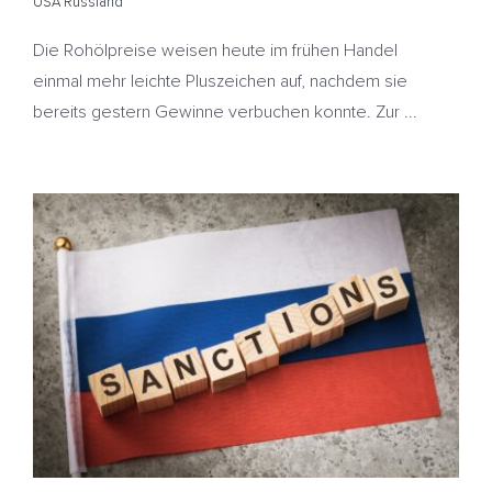
USA Russland
Die Rohölpreise weisen heute im frühen Handel
einmal mehr leichte Pluszeichen auf, nachdem sie
bereits gestern Gewinne verbuchen konnte. Zur ...
Neue Sanktionen gegen Russland – Heizölpreise
ziehen wieder an
EU
HeizölNews
LNG
Russland
Sanktionen
Schattenflotte