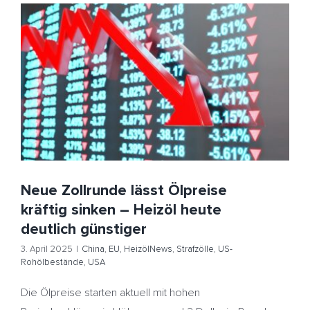
Neue Zollrunde lässt Ölpreise kräftig sinken – Heizöl
heute deutlich günstiger
China
EU
HeizölNews
Strafzölle
US-Rohölbestände
USA
Neue Zollrunde lässt Ölpreise
kräftig sinken – Heizöl heute
deutlich günstiger
3. April 2025
|
China
,
EU
,
HeizölNews
,
Strafzölle
,
US-
Rohölbestände
,
USA
Die Ölpreise starten aktuell mit hohen