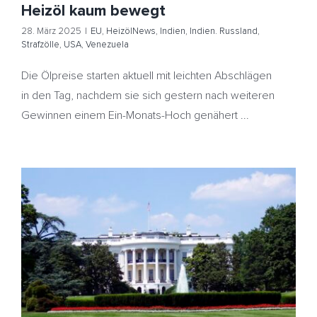
Heizöl kaum bewegt
28. März 2025
|
EU
,
HeizölNews
,
Indien
,
Indien. Russland
,
Strafzölle
,
USA
,
Venezuela
Die Ölpreise starten aktuell mit leichten Abschlägen
in den Tag, nachdem sie sich gestern nach weiteren
Gewinnen einem Ein-Monats-Hoch genähert ...
US-Regierung verschärft Zollstreit – US-Ölbestände
gesunken – Heizöl kaum verändert
E-Autos
EU
HeizölNews
Strafzölle
US-
Öllagerbestände
USA