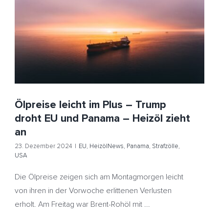
Ölpreise leicht im Plus – Trump droht EU und Panama –
Heizöl zieht an
EU
HeizölNews
Panama
Strafzölle
USA
Ölpreise leicht im Plus – Trump
droht EU und Panama – Heizöl zieht
an
23. Dezember 2024
|
EU
,
HeizölNews
,
Panama
,
Strafzölle
,
USA
Die Ölpreise zeigen sich am Montagmorgen leicht
von ihren in der Vorwoche erlittenen Verlusten
erholt. Am Freitag war Brent-Rohöl mit ...