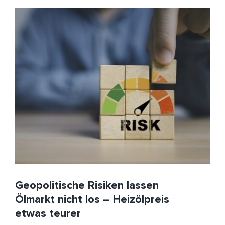
Geopolitische Risiken lassen Ölmarkt nicht los –
Heizölpreis etwas teurer
EU
HeizölNews
Iran
Russland
Sanktionen
USA
Geopolitische Risiken lassen
Ölmarkt nicht los – Heizölpreis
etwas teurer