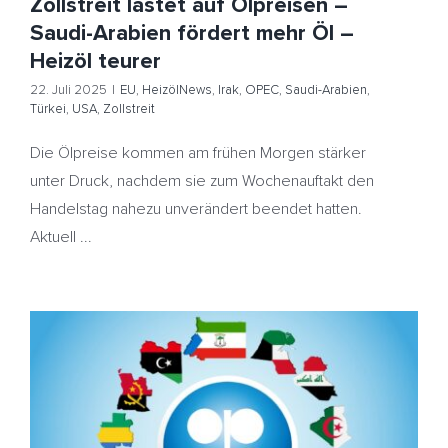
Zollstreit lastet auf Ölpreisen –
Saudi-Arabien fördert mehr Öl –
Heizöl teurer
22. Juli 2025
|
EU
,
HeizölNews
,
Irak
,
OPEC
,
Saudi-Arabien
,
Türkei
,
USA
,
Zollstreit
Die Ölpreise kommen am frühen Morgen stärker
unter Druck, nachdem sie zum Wochenauftakt den
Handelstag nahezu unverändert beendet hatten.
Aktuell ...
Ölmärkte warten auf OPEC – Fortschritte bei