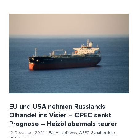
EU und USA nehmen Russlands Ölhandel ins Visier –
OPEC senkt Prognose – Heizöl abermals teurer
EU
HeizölNews
OPEC
Schattenflotte
USA Russland
EU und USA nehmen Russlands
Ölhandel ins Visier – OPEC senkt
Prognose – Heizöl abermals teurer
12. Dezember 2024
|
EU
,
HeizölNews
,
OPEC
,
Schattenflotte
,