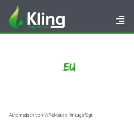
Zum
Inhalt
springen
Tog
Nav
HOME
PORTFOLIO
EU
ÜBER UNS
KARRIERE
KONTAKT
Automatisch von WPeMatico hinzugefügt