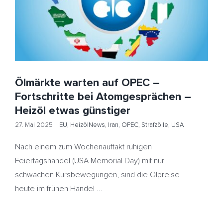
Atomgesprächen – Heizöl etwas günstiger
EU
HeizölNews
Iran
OPEC
Strafzölle
USA
Ölmärkte warten auf OPEC –
Fortschritte bei Atomgesprächen –
Heizöl etwas günstiger
27. Mai 2025
|
EU
,
HeizölNews
,
Iran
,
OPEC
,
Strafzölle
,
USA
Nach einem zum Wochenauftakt ruhigen
Feiertagshandel (USA Memorial Day) mit nur
schwachen Kursbewegungen, sind die Ölpreise
heute im frühen Handel ...