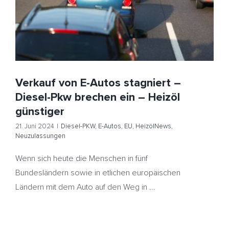
ein – Heizöl günstiger
Diesel-PKW
E-Autos
EU
HeizölNews
Neuzulassungen
Verkauf von E-Autos stagniert –
Diesel-Pkw brechen ein – Heizöl
günstiger
21. Juni 2024
|
Diesel-PKW
,
E-Autos
,
EU
,
HeizölNews
,
Neuzulassungen
Wenn sich heute die Menschen in fünf
Bundesländern sowie in etlichen europäischen
Ländern mit dem Auto auf den Weg in ...