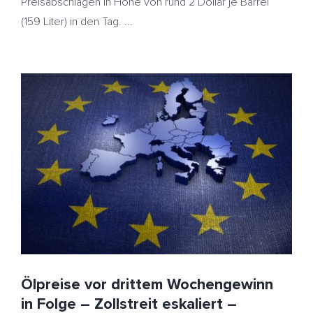
Preisabschlägen in Höhe von rund 2 Dollar je Barrel
(159 Liter) in den Tag. ...
Ölpreise vor drittem Wochengewinn in Folge –
Zollstreit eskaliert – Heizöl kaum bewegt
EU
HeizölNews
Indien
Indien. Russland
Strafzölle
USA
Venezuela
Ölpreise vor drittem Wochengewinn
in Folge – Zollstreit eskaliert –