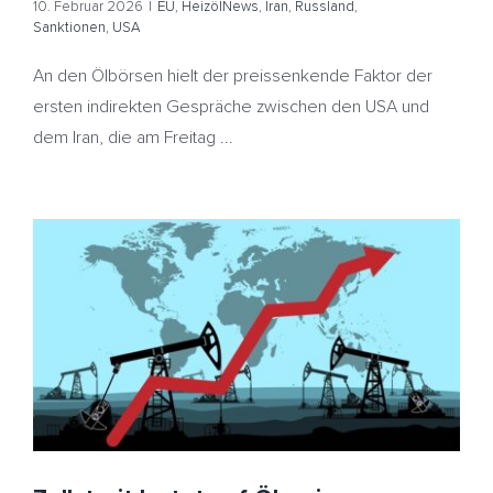
10. Februar 2026
|
EU
,
HeizölNews
,
Iran
,
Russland
,
Sanktionen
,
USA
An den Ölbörsen hielt der preissenkende Faktor der
ersten indirekten Gespräche zwischen den USA und
dem Iran, die am Freitag ...
Zollstreit lastet auf Ölpreisen – Saudi-Arabien fördert
mehr Öl – Heizöl teurer
EU
HeizölNews
Irak
OPEC
Saudi-Arabien
Türkei
USA
Zollstreit