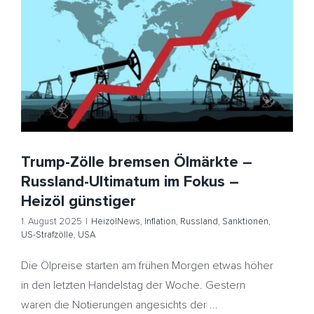
Trump-Zölle bremsen Ölmärkte – Russland-Ultimatum
im Fokus – Heizöl günstiger
HeizölNews
Inflation
Russland
Sanktionen
US-
Strafzölle
USA
Trump-Zölle bremsen Ölmärkte –
Russland-Ultimatum im Fokus –
Heizöl günstiger
1. August 2025
|
HeizölNews
,
Inflation
,
Russland
,
Sanktionen
,
US-Strafzölle
,
USA
Die Ölpreise starten am frühen Morgen etwas höher
in den letzten Handelstag der Woche. Gestern
waren die Notierungen angesichts der ...