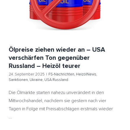
FS-Nachrichten
HeizölNews
Sanktionen
Ukraine
USA
Russland
Ölpreise ziehen wieder an – USA
verschärfen Ton gegenüber
Russland – Heizöl teurer
24. September 2025
|
FS-Nachrichten
,
HeizölNews
,
Sanktionen
,
Ukraine
,
USA Russland
Die Ölmärkte starten nahezu unverändert in den
Mittwochshandel, nachdem sie gestern nach vier
Tagen in Folge mit Preisabschlägen erstmals wieder
...