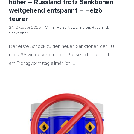
höher – Russland trotz Sanktionen
weitgehend entspannt – Heizöl
teurer
24. Oktober 2025
|
China
,
HeizölNews
,
Indien
,
Russland
,
Sanktionen
Der erste Schock zu den neuen Sanktionen der EU
und USA wurde verdaut, die Preise scheinen sich
am Freitagvormittag allmählich ...
Ölpreise ziehen wieder an – USA verschärfen Ton
gegenüber Russland – Heizöl teurer