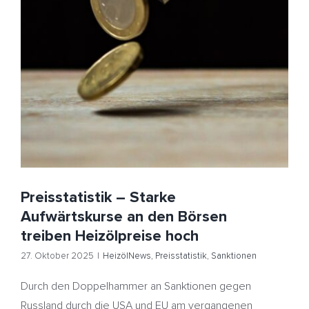
Preisstatistik – Starke Aufwärtskurse an den Börsen
treiben Heizölpreise hoch
HeizölNews
Preisstatistik
Sanktionen
Preisstatistik – Starke
Aufwärtskurse an den Börsen
treiben Heizölpreise hoch
27. Oktober 2025
|
HeizölNews
,
Preisstatistik
,
Sanktionen
Durch den Doppelhammer an Sanktionen gegen
Russland durch die USA und EU am vergangenen