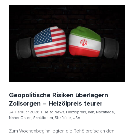
Geopolitische Risiken überlagern Zollsorgen –
Heizölpreis teurer
HeizölNews
Heizölpreis
Iran
Nachfrage
Naher Osten
Sanktionen
Strafzölle
USA
Geopolitische Risiken überlagern
Zollsorgen – Heizölpreis teurer
24. Februar 2026
|
HeizölNews
,
Heizölpreis
,
Iran
,
Nachfrage
,
Naher Osten
,
Sanktionen
,
Strafzölle
,
USA
Zum Wochenbeginn legten die Rohölpreise an den