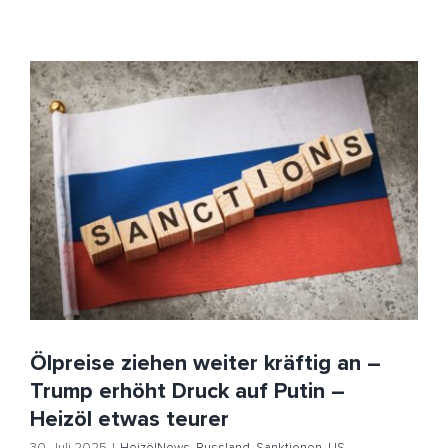
Ölpreise ziehen weiter kräftig an – Trump erhöht
Druck auf Putin – Heizöl etwas teurer
HeizölNews
Russland
Sanktionen
US-Ölvorräte
USA
Ölpreise ziehen weiter kräftig an –
Trump erhöht Druck auf Putin –
Heizöl etwas teurer
30. Juli 2025
|
HeizölNews
,
Russland
,
Sanktionen
,
US-