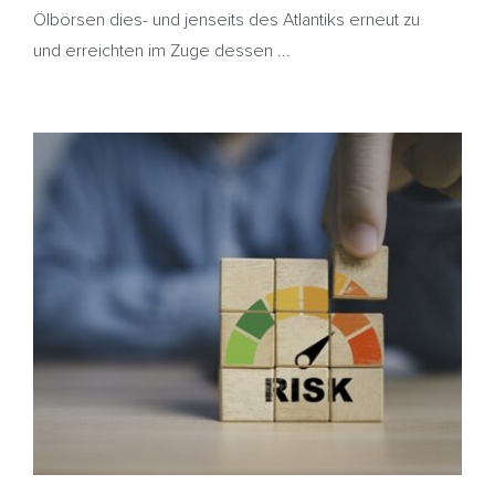
Ölbörsen dies- und jenseits des Atlantiks erneut zu
und erreichten im Zuge dessen ...
Geopolitische Risiken lassen Ölmarkt nicht los –
Heizölpreis etwas teurer
EU
HeizölNews
Iran
Russland
Sanktionen
USA