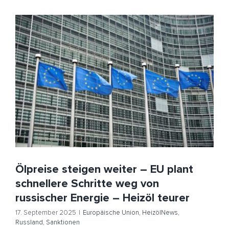
Ölpreise steigen weiter – EU plant schnellere Schritte
weg von russischer Energie – Heizöl teurer
Europäische Union
HeizölNews
Russland
Sanktionen
Ölpreise steigen weiter – EU plant
schnellere Schritte weg von
russischer Energie – Heizöl teurer
17. September 2025
|
Europäische Union
,
HeizölNews
,
Russland
,
Sanktionen