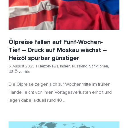
HeizölNews
Indien
Russland
Sanktionen
US-Ölvorräte
Ölpreise fallen auf Fünf-Wochen-
Tief – Druck auf Moskau wächst –
Heizöl spürbar günstiger
6. August 2025
|
HeizölNews
,
Indien
,
Russland
,
Sanktionen
,
US-Ölvorräte
Die Ölpreise zeigen sich zur Wochenmitte im frühen
Handel leicht von ihren Vortagesverlusten erholt und
legen dabei aktuell rund 40 ...