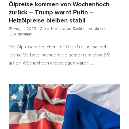
Ölpreise kommen von Wochenhoch
zurück – Trump warnt Putin –
Heizölpreise bleiben stabil
15. August 2025
|
China
,
HeizölNews
,
Sanktionen
,
Ukraine
,
USA Russland
Die Ölpreise verbuchen im frühen Freitagshandel
leichte Verluste, nachdem sie gestern um etwa 2 %
auf ein Wochenhoch angestiegen waren. ...
Ölpreise fallen auf Fünf-Wochen-Tief – Druck auf
Moskau wächst – Heizöl spürbar günstiger