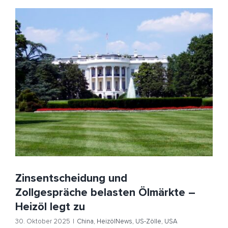
Zinsentscheidung und Zollgespräche belasten
Ölmärkte – Heizöl legt zu
China
HeizölNews
US-Zölle
USA Russland
Zinsentscheidung
Zinsentscheidung und
Zollgespräche belasten Ölmärkte –
Heizöl legt zu
30. Oktober 2025
|
China
,
HeizölNews
,
US-Zölle
,
USA