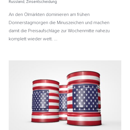
Russland
,
Zinsentscheidung
An den Ölmärkten dominieren am frühen
Donnerstagmorgen die Minuszeichen und machen
damit die Preisaufschläge zur Wochenmitte nahezu
komplett wieder wett. ...
Ölmärkte nach Vortagesminus stabil – US-Rohölvorräte
gehen weiter zurück – Heizöl günstiger
Fed
HeizölNews
OPEC
Rohölbestände
Zinsentscheidung