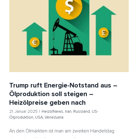
Trump ruft Energie-Notstand aus – Ölproduktion soll
steigen – Heizölpreise geben nach
HeizölNews
Iran
Russland
US-Ölproduktion
USA
Venezuela
Trump ruft Energie-Notstand aus –
Ölproduktion soll steigen –
Heizölpreise geben nach
21. Januar 2025
|
HeizölNews
,
Iran
,
Russland
,
US-
Ölproduktion
,
USA
,
Venezuela
An den Ölmärkten ist man am zweiten Handelstag