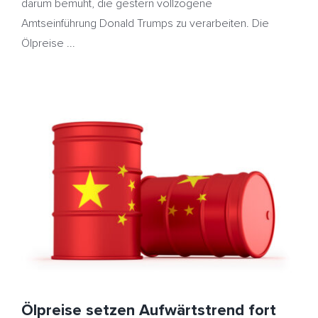
darum bemüht, die gestern vollzogene
Amtseinführung Donald Trumps zu verarbeiten. Die
Ölpreise ...
Ölpreise setzen Aufwärtstrend fort – Lichtblicke in
China – Heizöl deutlich teurer
Chinas
HeizölNews
Naher Osten
US-Ölproduktion
Ölpreise setzen Aufwärtstrend fort