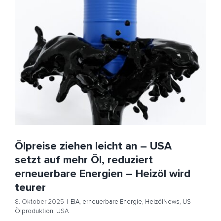
Ölpreise ziehen leicht an – USA setzt auf mehr Öl,
reduziert erneuerbare Energien – Heizöl wird teurer
EIA
erneuerbare Energie
HeizölNews
US-Ölproduktion
USA
Ölpreise ziehen leicht an – USA
setzt auf mehr Öl, reduziert
erneuerbare Energien – Heizöl wird
teurer
8. Oktober 2025
|
EIA
,
erneuerbare Energie
,
HeizölNews
,
US-
Ölproduktion
,
USA