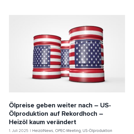
Ölpreise geben weiter nach – US-Ölproduktion auf
Rekordhoch – Heizöl kaum verändert
HeizölNews
OPEC-Meeting
US-Ölproduktion
Ölpreise geben weiter nach – US-
Ölproduktion auf Rekordhoch –
Heizöl kaum verändert
1. Juli 2025
|
HeizölNews
,
OPEC-Meeting
,
US-Ölproduktion