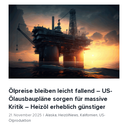
Ölpreise bleiben leicht fallend – US-Ölausbaupläne
sorgen für massive Kritik – Heizöl erheblich günstiger
Alaska
HeizölNews
Kalifornien
US-Ölproduktion
Ölpreise bleiben leicht fallend – US-
Ölausbaupläne sorgen für massive
Kritik – Heizöl erheblich günstiger
21. November 2025
|
Alaska
,
HeizölNews
,
Kalifornien
,
US-
Ölproduktion