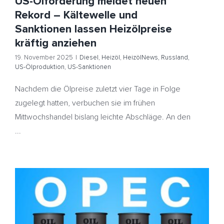
US-Ölförderung meldet neuen
Rekord – Kältewelle und
Sanktionen lassen Heizölpreise
kräftig anziehen
19. November 2025
|
Diesel
,
Heizöl
,
HeizölNews
,
Russland
,
US-Ölproduktion
,
US-Sanktionen
Nachdem die Ölpreise zuletzt vier Tage in Folge
zugelegt hatten, verbuchen sie im frühen
Mittwochshandel bislang leichte Abschläge. An den
...
Ölmärkte verdauen OPEC-Sitzung – Heizölpreise kaum