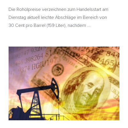
Die Rohölpreise verzeichnen zum Handelsstart am
Dienstag aktuell leichte Abschläge im Bereich von
30 Cent pro Barrel (159 Liter), nachdem ...
Ölpreise weiter auf dem Rückzug – Trump droht China
– Heizöl abermals günstiger
China
HeizölNews
OPEC
Strafzölle
US-Ölproduktion