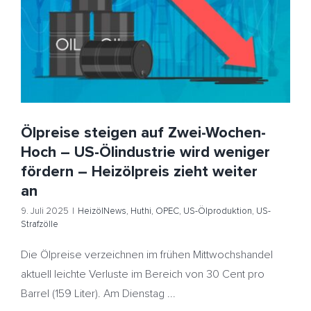
Ölindustrie wird weniger fördern – Heizölpreis zieht
weiter an
HeizölNews
Huthi
OPEC
US-Ölproduktion
US-
Strafzölle
Ölpreise steigen auf Zwei-Wochen-
Hoch – US-Ölindustrie wird weniger
fördern – Heizölpreis zieht weiter
an
9. Juli 2025
|
HeizölNews
,
Huthi
,
OPEC
,
US-Ölproduktion
,
US-
Strafzölle
Die Ölpreise verzeichnen im frühen Mittwochshandel
aktuell leichte Verluste im Bereich von 30 Cent pro
Barrel (159 Liter). Am Dienstag ...