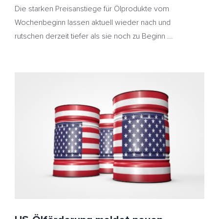
Die starken Preisanstiege für Ölprodukte vom
Wochenbeginn lassen aktuell wieder nach und
rutschen derzeit tiefer als sie noch zu Beginn ...
US-Ölförderung meldet neuen Rekord – Kältewelle
und Sanktionen lassen Heizölpreise kräftig anziehen
Diesel
Heizöl
HeizölNews
Russland
US-Ölproduktion
US-Sanktionen