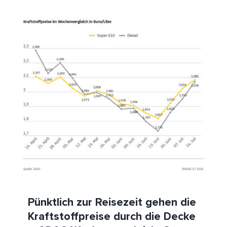
Pünktlich zur Reisezeit gehen die Kraftstoffpreise
durch die Decke – ADAC Wochenvergleich: Super E10
steigt um 5,9 Cent, Diesel um 11,7 Cent –
Preisaufschläge trotz bereits klar überhöhtem
Preisniveau
ADAC
Benzin
Diesel
HeizölNews
Tanken
Pünktlich zur Reisezeit gehen die
Kraftstoffpreise durch die Decke