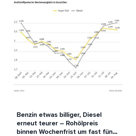
Benzin etwas billiger, Diesel erneut teurer – Rohölpreis
binnen Wochenfrist um fast fünf US-Dollar gesunken –
ADAC sieht weiterhin erhebliches Potenzial für
Preissenkungen
ADAC
Benzin
Diesel
HeizölNews
Tanken
Benzin etwas billiger, Diesel
erneut teurer – Rohölpreis
binnen Wochenfrist um fast fünf