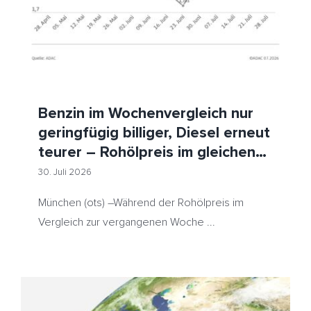
Benzin im Wochenvergleich nur
geringfügig billiger, Diesel erneut
teurer – Rohölpreis im gleichen
Zeitraum gesunken – ADAC
30. Juli 2026
Auswertung: Kraftstoffpreise
München (ots) –Während der Rohölpreis im
weiter deutlich zu hoch
Vergleich zur vergangenen Woche ...