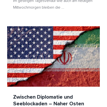
Im gestrigen Tagesverlauf wie auch am heutigen
Mittwochmorgen bleiben die ...
Zwischen Diplomatie und Seeblockaden – Naher Osten
bleibt Hauptthema
HeizölNews
Iran
USA
Zwischen Diplomatie und
Seeblockaden – Naher Osten