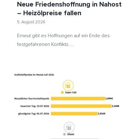
Neue Friedenshoffnung in Nahost
– Heizölpreise fallen
5. August 2026
Erneut gibt es Hoffnungen auf ein Ende des
festgefahrenen Konflikts ...
Kraftstoffpreise im Juli: Diesel verteuert sich um fast
28 Cent – ADAC Auswertung: Super E10-Preis steigt
innerhalb von drei Wochen um mehr als 15 Cent
ADAC
Benzin
Diesel
HeizölNews
Tanken