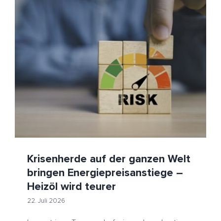
Krisenherde auf der ganzen Welt bringen
Energiepreisanstiege – Heizöl wird teurer
HeizölNews
Hormus
Iran
Rotes Meer
Schifffahrt
USA
Krisenherde auf der ganzen Welt
bringen Energiepreisanstiege –
Heizöl wird teurer
22. Juli 2026