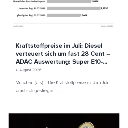
Kraftstoffpreise im Juli: Diesel
verteuert sich um fast 28 Cent –
ADAC Auswertung: Super E10-
Preis steigt innerhalb von drei
4. August 2026
Wochen um mehr als 15 Cent
München (ots) – Die Kraftstoffpreise sind im Juli
drastisch gestiegen. ...