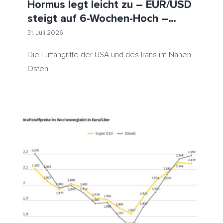
Hormus legt leicht zu – EUR/USD
steigt auf 6-Wochen-Hoch –
Heizöl günstiger erwartet
31. Juli 2026
Die Luftangriffe der USA und des Irans im Nahen
Osten ...
Benzin im Wochenvergleich nur geringfügig billiger,
Diesel erneut teurer – Rohölpreis im gleichen Zeitraum
gesunken – ADAC Auswertung: Kraftstoffpreise weiter
deutlich zu hoch
ADAC
Benzin
Diesel
HeizölNews
Tanken