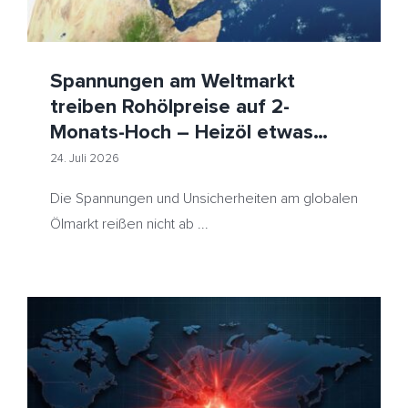
Spannungen am Weltmarkt
treiben Rohölpreise auf 2-
Monats-Hoch – Heizöl etwas
teurer
24. Juli 2026
Die Spannungen und Unsicherheiten am globalen
Ölmarkt reißen nicht ab ...
Mehrere Faktoren verstärken Angebotssorgen –