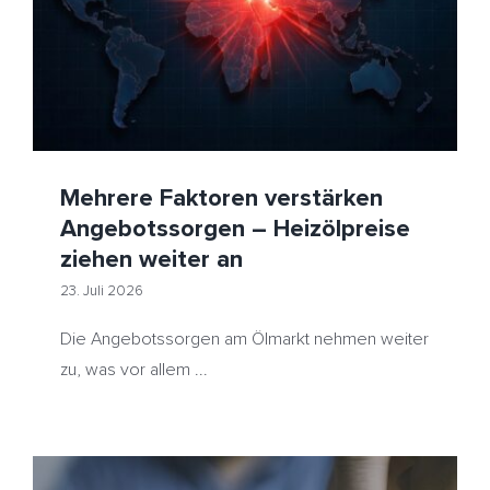
Heizölpreise ziehen weiter an
HeizölNews
Hormus
Hurrikan
Huthi
Iran
Rotes Meer
Schifffahrt
US-Rohölbestände
USA
Mehrere Faktoren verstärken
Angebotssorgen – Heizölpreise
ziehen weiter an
23. Juli 2026
Die Angebotssorgen am Ölmarkt nehmen weiter
zu, was vor allem ...