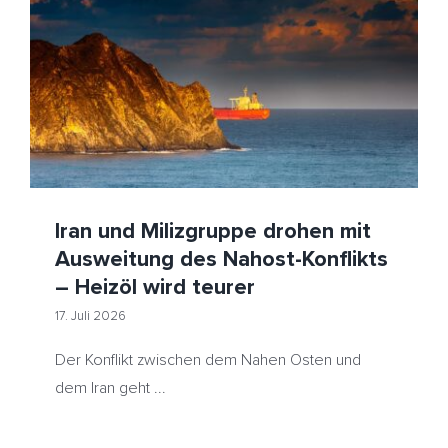
Iran und Milizgruppe drohen mit Ausweitung des
Nahost-Konflikts – Heizöl wird teurer
HeizölNews
Huthi
Iran
Rotes Meer
Saudi-Arabien
Suez-Kanal
Iran und Milizgruppe drohen mit
Ausweitung des Nahost-Konflikts
– Heizöl wird teurer
17. Juli 2026
Der Konflikt zwischen dem Nahen Osten und
dem Iran geht ...