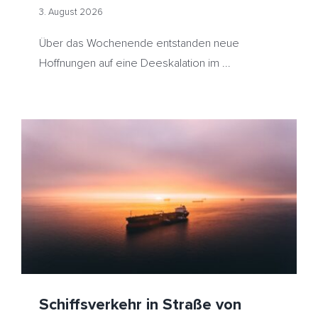
3. August 2026
Über das Wochenende entstanden neue
Hoffnungen auf eine Deeskalation im ...
Schiffsverkehr in Straße von Hormus legt leicht zu –
EUR/USD steigt auf 6-Wochen-Hoch – Heizöl günstiger
erwartet
HeizölNews
Huthi
Iran
Naher Osten
Ölpreis
Rotes
Meer
Saudi-Arabien
Straße von Hormus
USA
Schiffsverkehr in Straße von