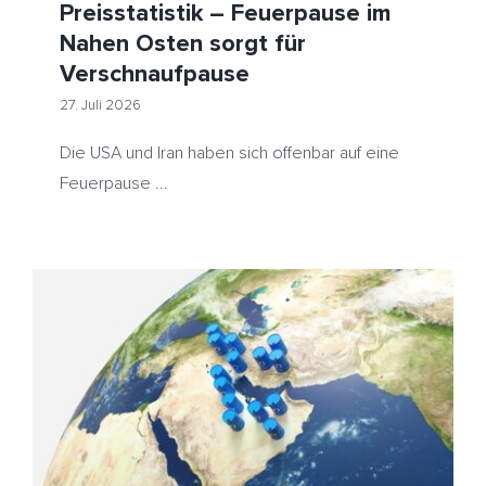
Preisstatistik – Feuerpause im
Nahen Osten sorgt für
Verschnaufpause
27. Juli 2026
Die USA und Iran haben sich offenbar auf eine
Feuerpause ...
Spannungen am Weltmarkt treiben Rohölpreise auf 2-
Monats-Hoch – Heizöl etwas teurer
HeizölNews
Iran
Rotes Meer
Straße von Hormus