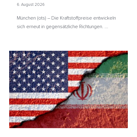
US-Dollar gesunken – ADAC sieht
6. August 2026
weiterhin erhebliches Potenzial
München (ots) – Die Kraftstoffpreise entwickeln
für Preissenkungen
sich erneut in gegensätzliche Richtungen. ...
Neue Friedenshoffnung in Nahost – Heizölpreise fallen
HeizölNews
Iran
USA