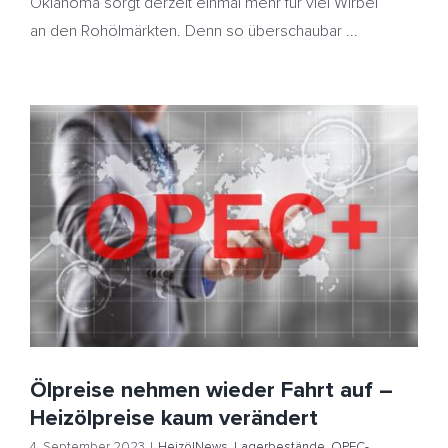
Oklahoma sorgt derzeit einmal mehr für viel Wirbel
an den Rohölmärkten. Denn so überschaubar ...
Ölpreise nehmen wieder Fahrt auf – Heizölpreise kaum
verändert
HeizölNews
Lagerbestände
OPEC-Kürzungen
USA
Ölpreise nehmen wieder Fahrt auf –
Heizölpreise kaum verändert
4. September 2023
|
HeizölNews
,
Lagerbestände
,
OPEC-