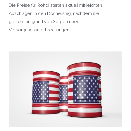
Die Preise für Rohöl starten aktuell mit leichten
Abschlägen in den Donnerstag, nachdem sie
gestern aufgrund von Sorgen über
Versorgungsunterbrechungen ...
Starker Lagerabbau bei US-Rohölvorräten –
Heizölpreise geben etwas nach
HeizölNews
Iran
Israel
Lagerbestände
USA