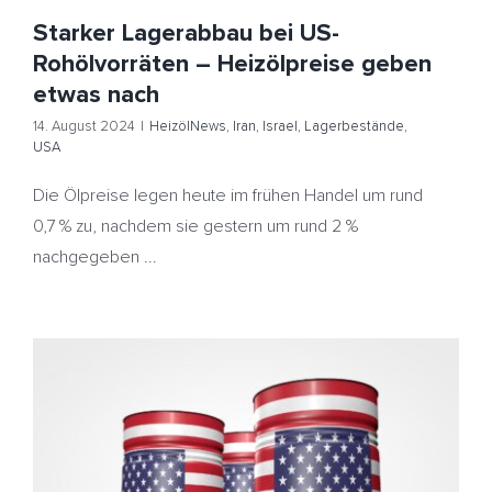
Starker Lagerabbau bei US-
Rohölvorräten – Heizölpreise geben
etwas nach
14. August 2024
|
HeizölNews
,
Iran
,
Israel
,
Lagerbestände
,
USA
Die Ölpreise legen heute im frühen Handel um rund
0,7 % zu, nachdem sie gestern um rund 2 %
nachgegeben ...
Sinkende US-Vorräte und Hoffnung auf Zinswende