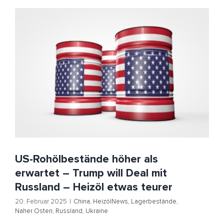
US-Rohölbestände höher als erwartet – Trump will Deal
mit Russland – Heizöl etwas teurer
China
HeizölNews
Lagerbestände
Naher Osten
Russland
Ukraine
US-Rohölbestände höher als
erwartet – Trump will Deal mit
Russland – Heizöl etwas teurer
20. Februar 2025
|
China
,
HeizölNews
,
Lagerbestände
,
Naher Osten
,
Russland
,
Ukraine