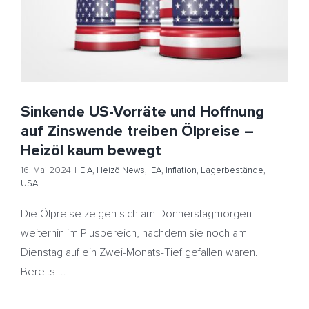
treiben Ölpreise – Heizöl kaum bewegt
EIA
HeizölNews
IEA
Inflation
Lagerbestände
USA
Sinkende US-Vorräte und Hoffnung
auf Zinswende treiben Ölpreise –
Heizöl kaum bewegt
16. Mai 2024
|
EIA
,
HeizölNews
,
IEA
,
Inflation
,
Lagerbestände
,
USA
Die Ölpreise zeigen sich am Donnerstagmorgen
weiterhin im Plusbereich, nachdem sie noch am
Dienstag auf ein Zwei-Monats-Tief gefallen waren.
Bereits ...