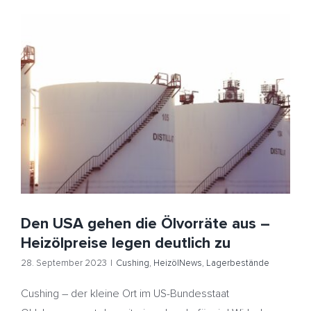
Den USA gehen die Ölvorräte aus – Heizölpreise legen
deutlich zu
Cushing
HeizölNews
Lagerbestände
Den USA gehen die Ölvorräte aus –
Heizölpreise legen deutlich zu
28. September 2023
|
Cushing
,
HeizölNews
,
Lagerbestände
Cushing – der kleine Ort im US-Bundesstaat