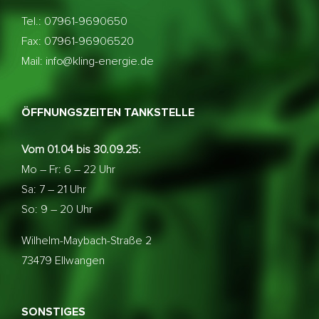
Tel.: 07961-9690650
Fax: 07961-96906520
Mail: info@kling-energie.de
ÖFFNUNGSZEITEN TANKSTELLE
Vom 01.04 bis 30.09.25:
Mo – Fr: 6 – 22 Uhr
Sa: 7 – 21 Uhr
So: 9 – 20 Uhr
Wilhelm-Maybach-Straße 2
73479 Ellwangen
SONSTIGES