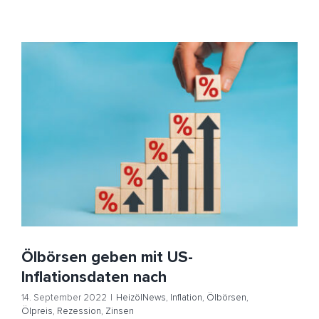
Ölbörsen geben mit US-Inflationsdaten nach
HeizölNews
Inflation
Ölbörsen
Ölpreis
Rezession
Zinsen
Ölbörsen geben mit US-
Inflationsdaten nach
14. September 2022
|
HeizölNews
,
Inflation
,
Ölbörsen
,
Ölpreis
,
Rezession
,
Zinsen