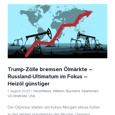
Trump-Zölle bremsen Ölmärkte – Russland-Ultimatum
im Fokus – Heizöl günstiger
HeizölNews
Inflation
Russland
Sanktionen
US-
Strafzölle
USA
Trump-Zölle bremsen Ölmärkte –
Russland-Ultimatum im Fokus –
Heizöl günstiger
1. August 2025
|
HeizölNews
,
Inflation
,
Russland
,
Sanktionen
,
US-Strafzölle
,
USA
Die Ölpreise starten am frühen Morgen etwas höher
in den letzten Handelstag der Woche. Gestern