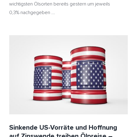
wichtigsten Ölsorten bereits gestern um jeweils
0,3% nachgegeben ...
Sinkende US-Vorräte und Hoffnung auf Zinswende
treiben Ölpreise – Heizöl kaum bewegt
EIA
HeizölNews
IEA
Inflation
Lagerbestände
USA
Sinkende US-Vorräte und Hoffnung
auf Zinswende treiben Ölpreise –