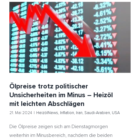
Ölpreise trotz politischer Unsicherheiten im Minus –
Heizöl mit leichten Abschlägen
HeizölNews
Inflation
Iran
Saudi-Arabien
USA
Ölpreise trotz politischer
Unsicherheiten im Minus – Heizöl
mit leichten Abschlägen
21. Mai 2024
|
HeizölNews
,
Inflation
,
Iran
,
Saudi-Arabien
,
USA
Die Ölpreise zeigen sich am Dienstagmorgen
weiterhin im Minusbereich, nachdem die beiden