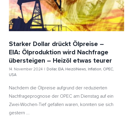
Dollar
EIA
HeizölNews
Inflation
OPEC
USA
Starker Dollar drückt Ölpreise –
EIA: Ölproduktion wird Nachfrage
übersteigen – Heizöl etwas teurer
14. November 2024
|
Dollar
,
EIA
,
HeizölNews
,
Inflation
,
OPEC
,
USA
Nachdem die Ölpreise aufgrund der reduzierten
Nachfrageprognose der OPEC am Dienstag auf ein
Zwei-Wochen-Tief gefallen waren, konnten sie sich
gestern ...