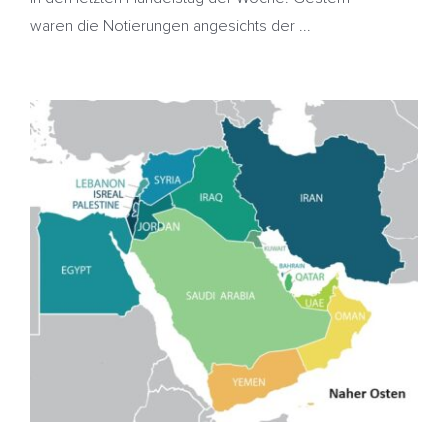
waren die Notierungen angesichts der ...
Ölpreise stabilisieren sich – Hamas hält
Waffenstillstand ein – Heizölpreise kaum verändert
Hamas
HeizölNews
Inflation
Naher Osten
USA