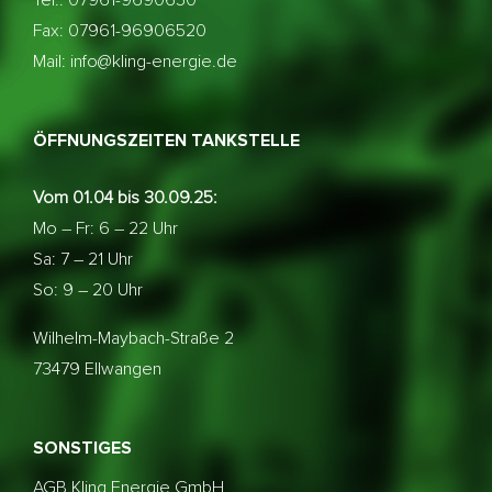
Tel.: 07961-9690650
Fax: 07961-96906520
Mail: info@kling-energie.de
ÖFFNUNGSZEITEN TANKSTELLE
Vom 01.04 bis 30.09.25:
Mo – Fr: 6 – 22 Uhr
Sa: 7 – 21 Uhr
So: 9 – 20 Uhr
Wilhelm-Maybach-Straße 2
73479 Ellwangen
SONSTIGES
AGB Kling Energie GmbH