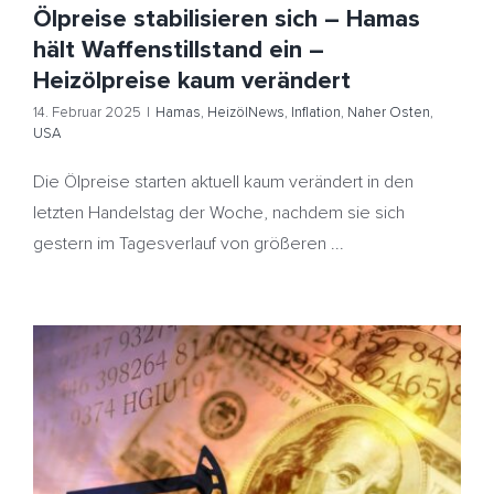
Ölpreise stabilisieren sich – Hamas
hält Waffenstillstand ein –
Heizölpreise kaum verändert
14. Februar 2025
|
Hamas
,
HeizölNews
,
Inflation
,
Naher Osten
,
USA
Die Ölpreise starten aktuell kaum verändert in den
letzten Handelstag der Woche, nachdem sie sich
gestern im Tagesverlauf von größeren ...
Starker Dollar drückt Ölpreise – EIA: Ölproduktion wird
Nachfrage übersteigen – Heizöl etwas teurer