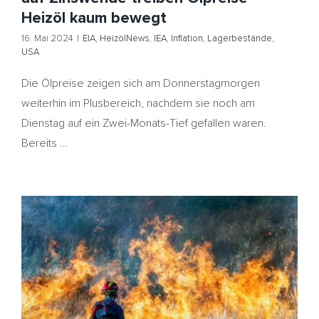
Heizöl kaum bewegt
16. Mai 2024
|
EIA
,
HeizölNews
,
IEA
,
Inflation
,
Lagerbestände
,
USA
Die Ölpreise zeigen sich am Donnerstagmorgen
weiterhin im Plusbereich, nachdem sie noch am
Dienstag auf ein Zwei-Monats-Tief gefallen waren.
Bereits ...
Riesige Waldbrände bedrohen Kanadas Ölindustrie –
Heizöl etwas günstiger
Gaza
HeizölNews
Inflation
Kanada
Naher Osten