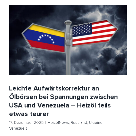
Leichte Aufwärtskorrektur an Ölbörsen bei
Spannungen zwischen USA und Venezuela – Heizöl
teils etwas teurer
HeizölNews
Russland
Ukraine
Venezuela
Leichte Aufwärtskorrektur an
Ölbörsen bei Spannungen zwischen
USA und Venezuela – Heizöl teils
etwas teurer
17. Dezember 2025
|
HeizölNews
,
Russland
,
Ukraine
,
Venezuela