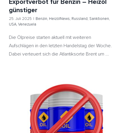
Exportverbot für Benzin – Heizöl
günstiger
25. Juli 2025
|
Benzin
,
HeizölNews
,
Russland
,
Sanktionen
,
USA
,
Venezuela
Die Ölpreise starten aktuell mit weiteren
Aufschlägen in den letzten Handelstag der Woche.
Dabei verteuert sich die Atlantiksorte Brent um ...
Ölpreise ziehen an – Trump droht Putin mit neuen
Sanktionen – Heizöl etwas teurer
HeizölNews
Iran
Russland
Sanktionen
USA
Venezuela