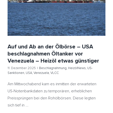
Öltanker vor Venezuela – Heizöl etwas günstiger
Beschlagnahmung
HeizölNews
US-Sanktionen
USA
Venezuela
VLCC
Auf und Ab an der Ölbörse – USA
beschlagnahmen Öltanker vor
Venezuela – Heizöl etwas günstiger
11. Dezember 2025
|
Beschlagnahmung
,
HeizölNews
,
US-
Sanktionen
,
USA
,
Venezuela
,
VLCC
Am Mittwochabend kam es inmitten der erwarteten
US-Notenbankdaten zu temporären, erheblichen
Preissprüngen bei den Rohölbörsen. Diese legten
sich tief in ...