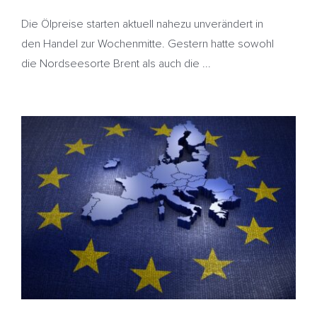
Die Ölpreise starten aktuell nahezu unverändert in
den Handel zur Wochenmitte. Gestern hatte sowohl
die Nordseesorte Brent als auch die ...
Ölpreise vor drittem Wochengewinn in Folge –
Zollstreit eskaliert – Heizöl kaum bewegt
EU
HeizölNews
Indien
Indien. Russland
Strafzölle
USA
Venezuela