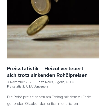
Preisstatistik – Heizöl verteuert sich trotz sinkenden
Rohölpreisen
HeizölNews
Nigeria
OPEC
Preisstatistik
USA
Venezuela
Preisstatistik – Heizöl verteuert
sich trotz sinkenden Rohölpreisen
3. November 2025
|
HeizölNews
,
Nigeria
,
OPEC
,
Preisstatistik
,
USA
,
Venezuela
Die Rohölpreise haben am Freitag mit dem zu Ende
gehenden Oktober den dritten monatlichen