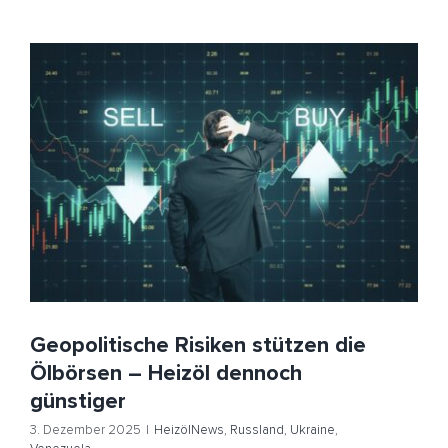
Geopolitische Risiken stützen die Ölbörsen – Heizöl
dennoch günstiger
HeizölNews
Russland
Ukraine
Venezuela
Geopolitische Risiken stützen die
Ölbörsen – Heizöl dennoch
günstiger
3. Dezember 2025
|
HeizölNews
,
Russland
,
Ukraine
,