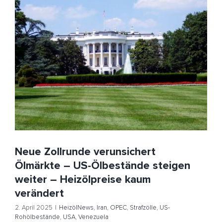
Neue Zollrunde verunsichert Ölmärkte – US-
Ölbestände steigen weiter – Heizölpreise kaum
verändert
HeizölNews
Iran
OPEC
Strafzölle
US-Rohölbestände
USA
Venezuela
Neue Zollrunde verunsichert
Ölmärkte – US-Ölbestände steigen
weiter – Heizölpreise kaum
verändert
2. April 2025
|
HeizölNews
,
Iran
,
OPEC
,
Strafzölle
,
US-
Rohölbestände
,
USA
,
Venezuela